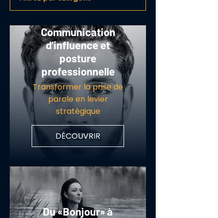
Communication
d’influence et
posture
professionnelle
Transformer la prise de
parole en levier
stratégique
DÉCOUVRIR
Du «Bonjour» à