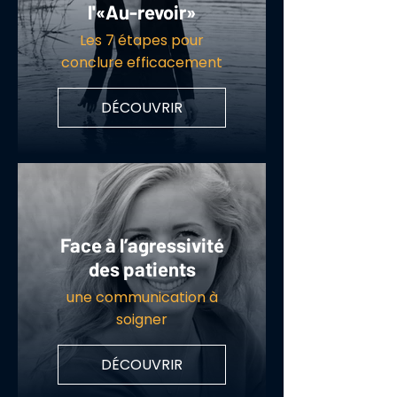
l'«Au-revoir»
Les 7 étapes pour
conclure efficacement
DÉCOUVRIR
Face à l’agressivité
des patients
une communication à
soigner
DÉCOUVRIR