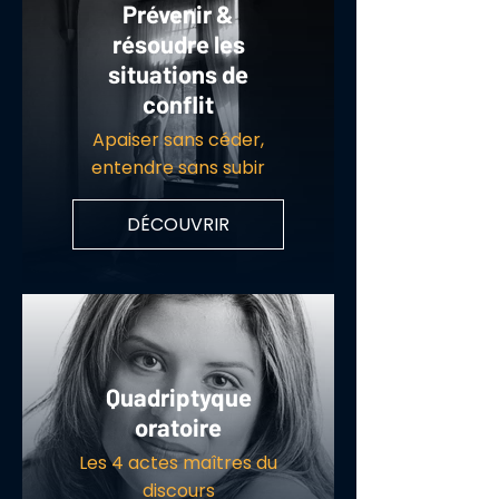
Prévenir &
résoudre les
situations de
conflit
Apaiser sans céder,
entendre sans subir
DÉCOUVRIR
Quadriptyque
oratoire
Les 4 actes maîtres du
discours