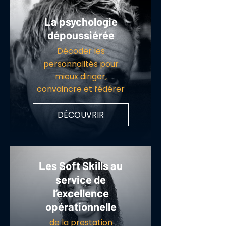
La psychologie
dépoussiérée
Décoder les
personnalités pour
mieux diriger,
convaincre et fédérer
DÉCOUVRIR
Les Soft Skills au
service de
l’excellence
opérationnelle
de la prestation