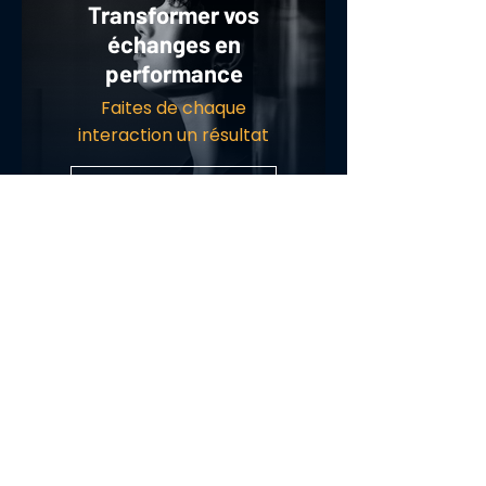
Transformer vos
échanges en
performance
Faites de chaque
interaction un résultat
DÉCOUVRIR
Tétralogie de
l’impact
Les 4 actes opératoires
de la communication