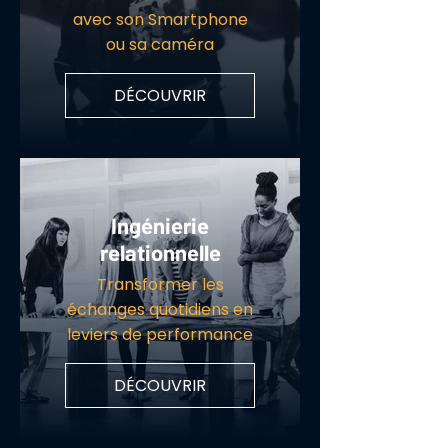
avec son Smartphone
ou sa caméra
DÉCOUVRIR
Ingénierie
relationnelle
Transformer les
échanges quotidiens en
leviers de performance
DÉCOUVRIR