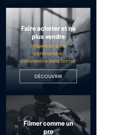
Faire acheter et ne
plus vendre
Influencer sans
contraindre,
convaincre sans forcer
DÉCOUVRIR
Filmer comme un
pro